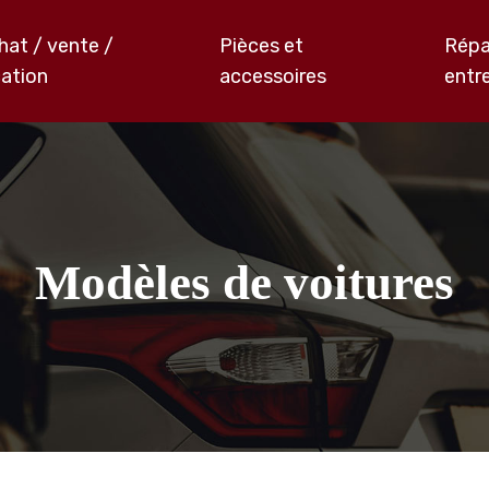
hat / vente /
Pièces et
Répa
cation
accessoires
entr
Modèles de voitures