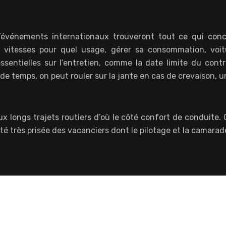
événements internationaux trouveront tout ce qui concer
 vitesses pour quel usage, gérer sa consommation, voit
ssentielles sur l’entretien, comme la date limite du cont
e temps, on peut rouler sur la jante en cas de crevaison, un
 longs trajets routiers d’où le côté confort de conduite. 
ité très prisée des vacanciers dont le pilotage et la camarad
Motos & Voitures : pour les passionnés de la route !
Plan du site