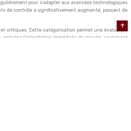
 régulièrement pour s’adapter aux avancées technologiques
nts de contrôle a significativement augmenté, passant de
s et critiques. Cette catégorisation permet une évaluation
, entraîne l’interdiction immédiate de circuler, soulignant
nce est l’une des plus strictes d’Europe, contribuant
réglementation prévoit des sanctions en cas de non-respect
çant ainsi le caractère obligatoire de cette procédure. La
rance, les automobilistes ont la possibilité de se tourner
de plus en plus d’usagers grâce à la fiabilité des services
 deux types de structures permet de faire un choix éclairé,