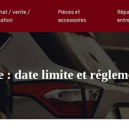
hat / vente /
Pièces et
Répa
cation
accessoires
entr
 : date limite et régle