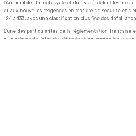
l’Automobile, du motocycle et du Cycle), définit les mod
et aux nouvelles exigences en matière de sécurité et d’
124 à 133, avec une classification plus fine des défaillance
L’une des particularités de la réglementation française e
plus précise de l’état du véhicule et détermine les suites
l’importance accordée à la sécurité dans la réglemen
significativement à la réduction du nombre d’accidents li
des obligations de contrôle technique. Ces sanctions peuv
connaissance de ces règles est donc
essentielle
pour tout
Centres de contrôle et choix d’une franc
Le choix du centre où effectuer son contrôle technique ne
vers des centres indépendants ou d’opter pour une
fra
proposés, à la clarté des procédures et à la simplicité de
en fonction de ses besoins, de son budget et des service