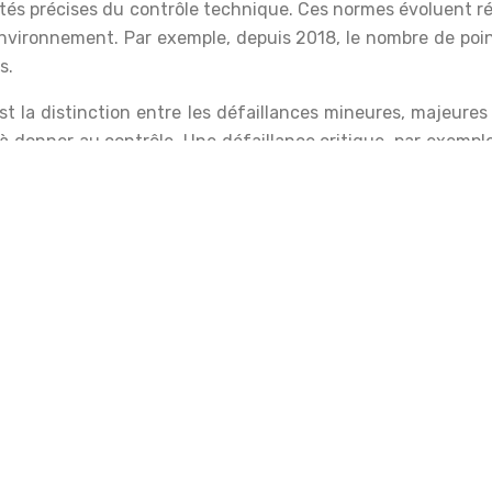
alités précises du contrôle technique. Ces normes évoluent
environnement. Par exemple, depuis 2018, le nombre de poi
s.
st la distinction entre les défaillances mineures, majeure
 à donner au contrôle. Une défaillance critique, par exemple
tation. La réglementation du contrôle technique en Fra
és à l’état des véhicules. Il est important de noter que la 
ent aller de l’amende à l’immobilisation du véhicule, renfor
 propriétaire de véhicule en France.
hise contrôle technique
 repose pas uniquement sur la proximité géographique. En F
nchise contrôle technique
. Cette dernière solution séduit 
 prise de rendez-vous. Comprendre les différences entre ces
s recherchés.