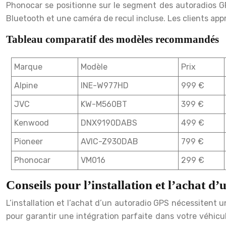
Phonocar se positionne sur le segment des autoradios GP
Bluetooth et une caméra de recul incluse. Les clients appré
Tableau comparatif des modèles recommandés
Marque
Modèle
Prix
Alpine
INE-W977HD
999 €
JVC
KW-M560BT
399 €
Kenwood
DNX9190DABS
499 €
Pioneer
AVIC-Z930DAB
799 €
Phonocar
VM016
299 €
Conseils pour l’installation et l’achat 
L’installation et l’achat d’un autoradio GPS nécessitent 
pour garantir une intégration parfaite dans votre véhicul