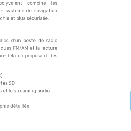
polyvalent combine les
’un système de navigation
chie et plus sécurisée.
elles d’un poste de radio
niques FM/AM et la lecture
 au-delà en proposant des
C)
rtes SD
s et le streaming audio
hie détaillée