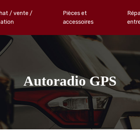
hat / vente /
Pièces et
Répa
cation
accessoires
entr
Autoradio GPS