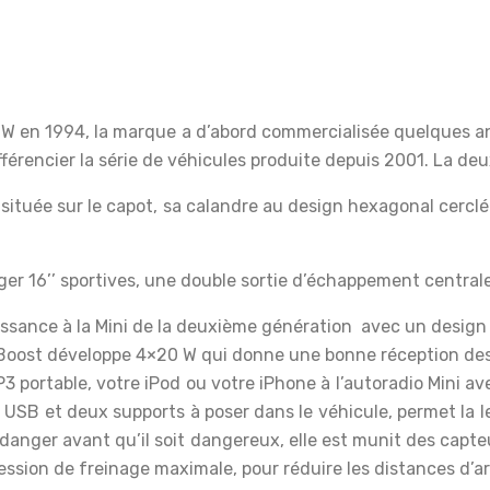
en 1994, la marque a d’abord commercialisée quelques anné
fférencier la série de véhicules produite depuis 2001. La d
 située sur le capot, sa calandre au design hexagonal cerclé
ger 16’’ sportives, une double sortie d’échappement centrale 
sance à la Mini de la deuxième génération avec un design e
 Boost développe 4×20 W qui donne une bonne réception des
 portable, votre iPod ou votre iPhone à l’autoradio Mini a
 USB et deux supports à poser dans le véhicule, permet la le
e danger avant qu’il soit dangereux, elle est munit des capt
ssion de freinage maximale, pour réduire les distances d’ar