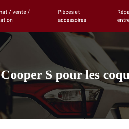
hat / vente /
Pièces et
Répa
cation
accessoires
entr
Cooper S pour les coqu