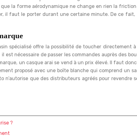
er que la forme aérodynamique ne change en rien la friction 
r, il faut le porter durant une certaine minute. De ce fait
 marque
pécialisé offre la possibilité de toucher directement à l’
 il est nécessaire de passer les commandes auprès des bout
e marque, un casque arai se vend à un prix élevé. Il faut d
ement proposé avec une boîte blanche qui comprend un sac p
o n’autorise que des distributeurs agréés pour revendre se
rise ?
ement