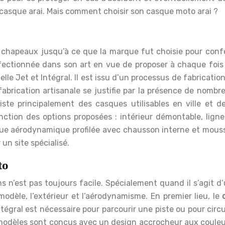
casque arai. Mais comment choisir son casque moto arai ?
es chapeaux jusqu’à ce que la marque fut choisie pour conf
erfectionnée dans son art en vue de proposer à chaque fois
elle Jet et Intégral. Il est issu d’un processus de fabricati
brication artisanale se justifie par la présence de nombr
iste principalement des casques utilisables en ville et d
onction des options proposées : intérieur démontable, lign
oque aérodynamique profilée avec chausson interne et mous
 un site spécialisé.
to
s n’est pas toujours facile. Spécialement quand il s’agit
odèle, l’extérieur et l’aérodynamisme. En premier lieu, le
tégral est nécessaire pour parcourir une piste ou pour circu
modèles sont conçus avec un design accrocheur aux couleurs