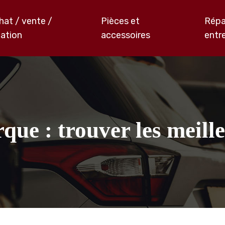
hat / vente /
Pièces et
Répa
cation
accessoires
entr
ue : trouver les meille